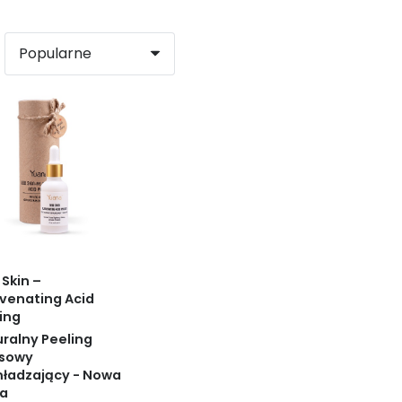
Skin –
venating Acid
ing
ralny Peeling
sowy
ładzający - Nowa
ra