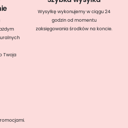
ie
Wysyłkę wykonujemy w ciągu 24
godzin od momentu
i
zaksięgowania środków na koncie.
każdym
uralnych
to Twoja
promocjami.