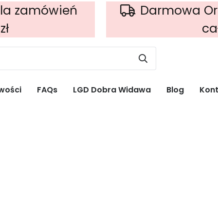
la zamówień
Darmowa Orle
zł
ca
wości
FAQs
LGD Dobra Widawa
Blog
Kont