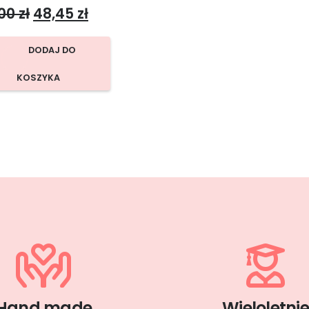
,00
zł
48,45
zł
DODAJ DO
KOSZYKA
Hand made
Wieloletni