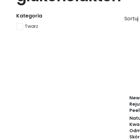
Kategoria
Sortuj
Twarz
New 
Reju
Peel
Natu
Kwa
Odm
Skó