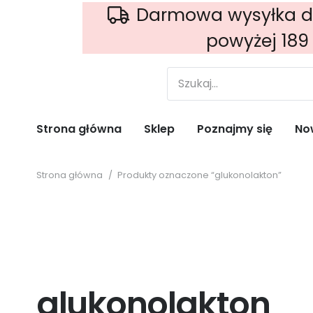
Darmowa wysyłka d
powyżej 189 
Strona główna
Sklep
Poznajmy się
No
Strona główna
/
Produkty oznaczone “glukonolakton”
glukonolakton